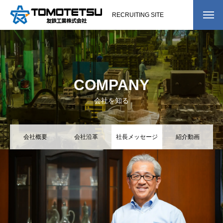
RECRUITING SITE
COMPANY
会社を知る
会社概要
COMPANY
会社沿革
会社を知る
社長メッセージ
会社概要
会社沿革
社長メッセージ
紹介動画
紹介動画
BUSINESS
事業を知る
WORK
仕事を知る
仕事紹介