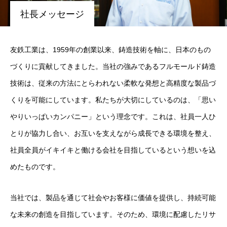
社長メッセージ
インタビュー
ENVIRONMENT
環境を知る
友鉄工業は、1959年の創業以来、鋳造技術を軸に、日本のもの
づくりに貢献してきました。当社の強みであるフルモールド鋳造
研修制度
技術は、従来の方法にとらわれない柔軟な発想と高精度な製品づ
福利厚生
くりを可能にしています。私たちが大切にしているのは、「思い
やりいっぱいカンパニー」という理念です。これは、社員一人ひ
社内イベント
とりが協力し合い、お互いを支えながら成長できる環境を整え、
地域貢献
社員全員がイキイキと働ける会社を目指しているという想いを込
めたものです。
RECRUIT
採用を知る
当社では、製品を通じて社会やお客様に価値を提供し、持続可能
な未来の創造を目指しています。そのため、環境に配慮したリサ
プライバシーポリシー
お知らせ
お問い合わせ