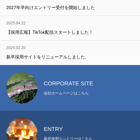
2027年卒向けエントリー受付を開始しました
インタビュー
2025.04.22
ENVIRONMENT
環境を知る
【採用広報】TikTok配信スタートしました！
研修制度
2025.02.20
新卒採用サイトをリニューアルしました。
福利厚生
社内イベント
CORPORATE SITE
地域貢献
会社ホームページはこちら
RECRUIT
採用を知る
ENTRY
プライバシーポリシー
お知らせ
お問い合わせ
新卒採用エントリーはこちら