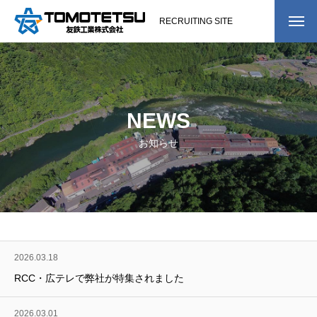
RECRUITING SITE
COMPANY
会社を知る
会社概要
NEWS
会社沿革
お知らせ
社長メッセージ
紹介動画
BUSINESS
事業を知る
2026.03.18
WORK
仕事を知る
RCC・広テレで弊社が特集されました
仕事紹介
2026.03.01