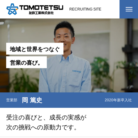
RECRUITING SITE
COMPANY
会社を知る
会社概要
地
域
と
世
界
を
つ
な
ぐ
会社沿革
営
業
の
喜
び
。
社長メッセージ
紹介動画
岡 篤史
営業部
2020年新卒入社
BUSINESS
事業を知る
受注の喜びと、成長の実感が
WORK
仕事を知る
次の挑戦への原動力です。
仕事紹介