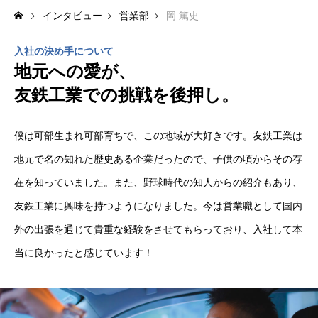
インタビュー
営業部
岡 篤史
インタビュー
入社の決め手について
ENVIRONMENT
環境を知る
地元への愛が、
友鉄工業での挑戦を後押し。
研修制度
福利厚生
僕は可部生まれ可部育ちで、この地域が大好きです。友鉄工業は
地元で名の知れた歴史ある企業だったので、子供の頃からその存
社内イベント
在を知っていました。また、野球時代の知人からの紹介もあり、
地域貢献
友鉄工業に興味を持つようになりました。今は営業職として国内
外の出張を通じて貴重な経験をさせてもらっており、入社して本
RECRUIT
採用を知る
当に良かったと感じています！
プライバシーポリシー
お知らせ
お問い合わせ